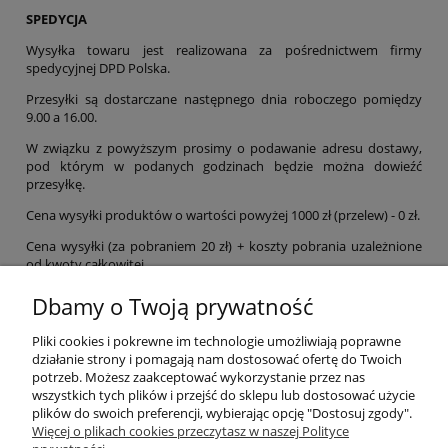
SPEDYCJA
Wysyłka towaru jest realizowana za pośrednictwem firmy
spedycyjnej DPD Polska.
Przesyłki są dostarczane następnego dnia roboczego pomiędzy
9.00 a 16.00.
W związku z powyższym prosimy o podawanie adresu dostawy,
pod którym w podanych godzinach będzie można dowieźć
przesyłkę.
Cena wysyłki produktów o wartości powyżej 1000 zł (przelew) - 0 zł.
Cena wysyłki (za pobraniem 20 zł) + koszty pobrania uzależnione
od kwoty całkowitej.
Wszystkie paczki są ubezpieczone do wartości przesyłki.
Dbamy o Twoją prywatność
Pliki cookies i pokrewne im technologie umożliwiają poprawne
Pomoc
działanie strony i pomagają nam dostosować ofertę do Twoich
potrzeb. Możesz zaakceptować wykorzystanie przez nas
wszystkich tych plików i przejść do sklepu lub dostosować użycie
Moje konto
plików do swoich preferencji, wybierając opcję "Dostosuj zgody".
Więcej o plikach cookies przeczytasz w naszej Polityce