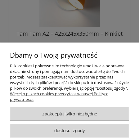
Tam Tam A2 – 425x245x350mm – Kinkiet
1 423,11 zł
Dbamy o Twoją prywatność
Pliki cookies i pokrewne im technologie umożliwiają poprawne
Pomoc
działanie strony i pomagają nam dostosować ofertę do Twoich
potrzeb. Możesz zaakceptować wykorzystanie przez nas
wszystkich tych plików i przejść do sklepu lub dostosować użycie
Moje konto
plików do swoich preferencji, wybierając opcję "Dostosuj zgody".
Więcej o plikach cookies przeczytasz w naszej Polityce
prywatności.
Płatności i dostawa
zaakceptuj tylko niezbędne
Informacje
dostosuj zgody
O nas