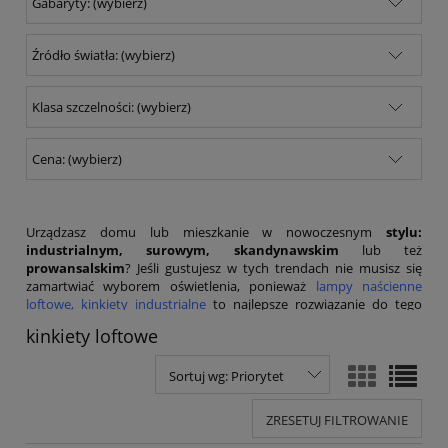
Gabaryty: (wybierz)
Źródło światła: (wybierz)
Klasa szczelności: (wybierz)
Cena: (wybierz)
Urządzasz domu lub mieszkanie w nowoczesnym
stylu:
industrialnym, surowym, skandynawskim
lub też
prowansalskim
? Jeśli gustujesz w tych trendach nie musisz się
zamartwiać wyborem oświetlenia, ponieważ
lampy naścienne
loftowe, kinkiety industrialne
to najlepsze rozwiązanie do tego
rodzaju wnętrz. Zobacz poniższy zestaw lamp, który na pewno Cię
kinkiety loftowe
zainteresuje.
Sortuj wg:
Priorytet
ZRESETUJ FILTROWANIE