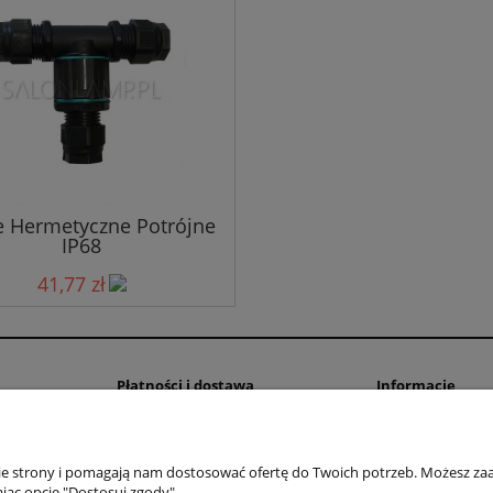
e Hermetyczne Potrójne
IP68
41,77 zł
Płatności i dostawa
Informacje
Dostawa i transport
Regulamin sklepu
Formy płatności
Polityka prywatno
nie strony i pomagają nam dostosować ofertę do Twoich potrzeb. Możesz zaa
Oświadczenie o D
jąc opcję "Dostosuj zgody".