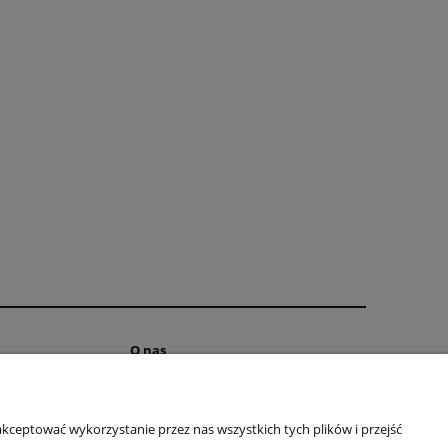
O nas
Kontakt
ści
O firmie
kceptować wykorzystanie przez nas wszystkich tych plików i przejść
ostępności