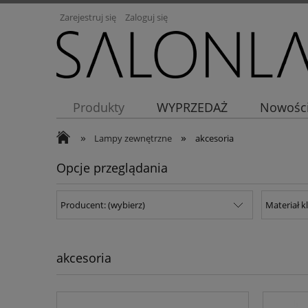
Zarejestruj się
Zaloguj się
Produkty
WYPRZEDAŻ
Nowośc
»
»
Lampy zewnętrzne
akcesoria
Opcje przeglądania
Producent: (wybierz)
Materiał k
akcesoria