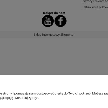
Zwroty i reklamac
Ustawienia plików
Dołącz do nas!
Sklep internetowy Shoper.pl
nie strony i pomagają nam dostosować ofertę do Twoich potrzeb. Możesz zaa
jąc opcję "Dostosuj zgody".