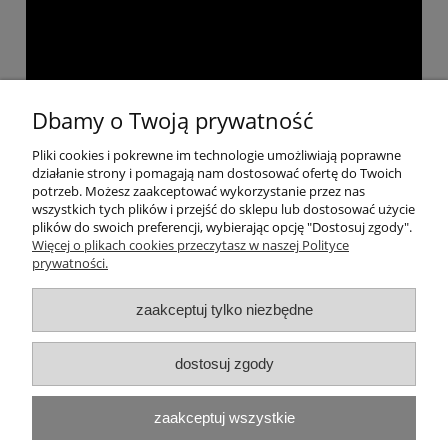
Dbamy o Twoją prywatność
Pliki cookies i pokrewne im technologie umożliwiają poprawne
Pomoc
działanie strony i pomagają nam dostosować ofertę do Twoich
potrzeb. Możesz zaakceptować wykorzystanie przez nas
wszystkich tych plików i przejść do sklepu lub dostosować użycie
Moje konto
plików do swoich preferencji, wybierając opcję "Dostosuj zgody".
Więcej o plikach cookies przeczytasz w naszej Polityce
prywatności.
Płatności i dostawa
zaakceptuj tylko niezbędne
Informacje
dostosuj zgody
O nas
Dołącz do nas!
zaakceptuj wszystkie