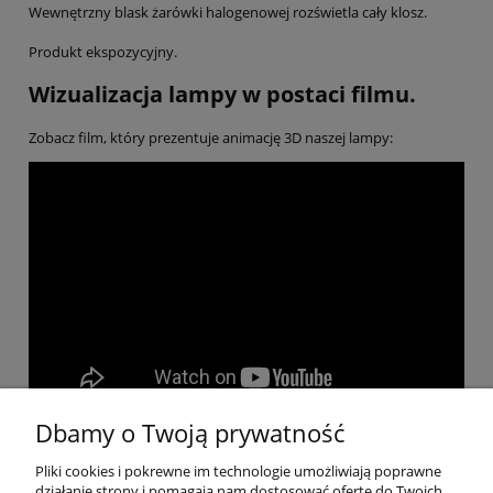
Wewnętrzny blask żarówki halogenowej rozświetla cały klosz.
Produkt ekspozycyjny.
Wizualizacja lampy w postaci filmu.
Zobacz film, który prezentuje animację 3D naszej lampy:
Dbamy o Twoją prywatność
Pliki cookies i pokrewne im technologie umożliwiają poprawne
Pomoc
działanie strony i pomagają nam dostosować ofertę do Twoich