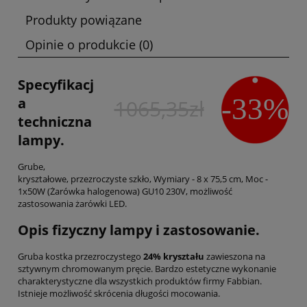
Produkty powiązane
Opinie o produkcie (0)
Specyfikacj
-33%
a
1065,35zł
techniczna
lampy.
Grube,
kryształowe, przezroczyste szkło, Wymiary - 8 x 75,5 cm, Moc -
1x50W (Żarówka halogenowa) GU10 230V, możliwość
zastosowania żarówki LED.
Opis fizyczny lampy i zastosowanie.
Gruba kostka przezroczystego
24% kryształu
zawieszona na
sztywnym chromowanym pręcie. Bardzo estetyczne wykonanie
charakterystyczne dla wszystkich produktów firmy Fabbian.
Istnieje możliwość skrócenia długości mocowania.