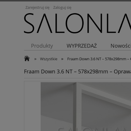
Zarejestruj się
Zaloguj się
Produkty
WYPRZEDAŻ
Nowośc
»
»
Wszystkie
Fraam Down 3.6 NT – 578x298mm – 
Fraam Down 3.6 NT – 578x298mm – Oprawa