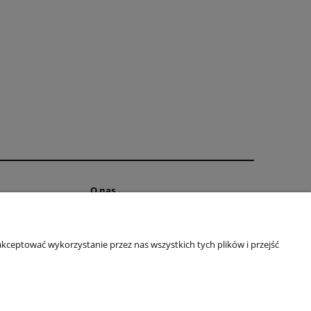
O nas
Kontakt
ści
O firmie
kceptować wykorzystanie przez nas wszystkich tych plików i przejść
ostępności
je
 cookies