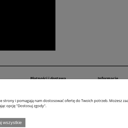
Płatności i dostawa
Informacje
Dostawa i transport
Regulamin sklepu
Formy płatności
Polityka prywatno
nie strony i pomagają nam dostosować ofertę do Twoich potrzeb. Możesz zaa
Oświadczenie o D
jąc opcję "Dostosuj zgody".
Zwroty i reklamac
Ustawienia plików
j wszystkie
Dołącz do nas!