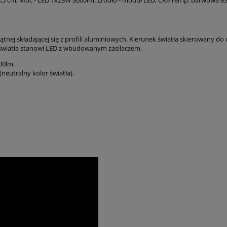
nej składającej się z profili aluminiowych. Kierunek światła skierowany d
o światła stanowi LED z wbudowanym zasilaczem.
00lm.
neutralny kolor światła).