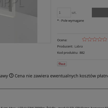
szt.
*
- Pole wymagane
Ocena:
Producent:
Labra
Kod produktu:
882
tawy
Cena nie zawiera ewentualnych kosztów płatn
 3,5 cm, Moc - LED 1x23W 3000lm, Źródło - moduł LED, CRI/Temp. barwowa 830