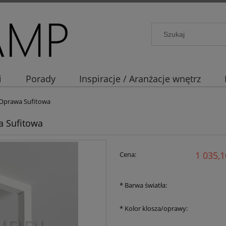
i
Porady
Inspiracje / Aranżacje wnętrz
Oprawa Sufitowa
 Sufitowa
1 035,1
Cena:
*
Barwa światła:
*
Kolor klosza/oprawy: