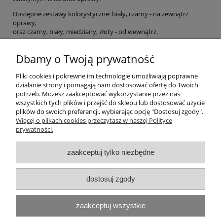
Dostępne zestawy kolorystyczne: biały, czarny - na zewnątrz
oprawy,
oraz czarny, biały, miedziany, złoty - od wewnątrz.
Zasilacz niewymagany.
Dbamy o Twoją prywatność
Pliki cookies i pokrewne im technologie umożliwiają poprawne
Pomoc
działanie strony i pomagają nam dostosować ofertę do Twoich
potrzeb. Możesz zaakceptować wykorzystanie przez nas
wszystkich tych plików i przejść do sklepu lub dostosować użycie
Moje konto
plików do swoich preferencji, wybierając opcję "Dostosuj zgody".
Więcej o plikach cookies przeczytasz w naszej Polityce
prywatności.
Płatności i dostawa
zaakceptuj tylko niezbędne
Informacje
dostosuj zgody
O nas
Dołącz do nas!
zaakceptuj wszystkie