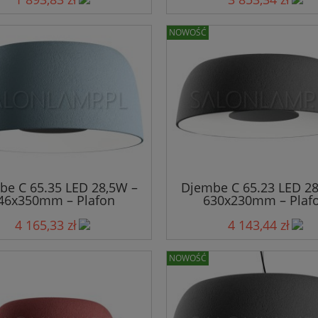
NOWOŚĆ
be C 65.35 LED 28,5W –
Djembe C 65.23 LED 28
46x350mm – Plafon
630x230mm – Plaf
4 165,33 zł
4 143,44 zł
NOWOŚĆ