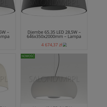
,5W –
Djembe 65.35 LED 28,5W –
ampa
646x350x2000mm – Lampa
Wisząca
4 674,37 zł
NOWOŚĆ