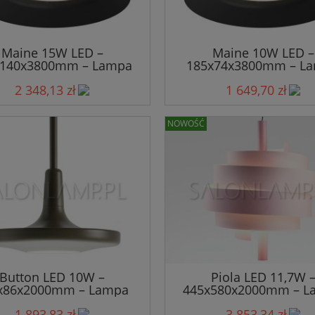
Maine 15W LED –
Maine 10W LED –
x140x3800mm – Lampa
185x74x3800mm – L
Wisząca
Wisząca
2 348,13 zł
1 649,70 zł
NOWOŚĆ
Button LED 10W –
Piola LED 11,7W 
x86x2000mm – Lampa
445x580x2000mm – L
Wisząca
Wisząca
1 893,83 zł
3 853,34 zł