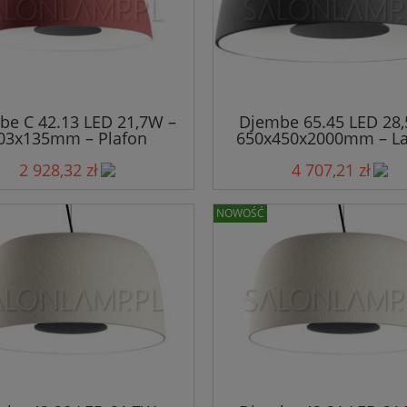
be C 42.13 LED 21,7W –
Djembe 65.45 LED 28
03x135mm – Plafon
650x450x2000mm – L
Wisząca
2 928,32 zł
4 707,21 zł
NOWOŚĆ