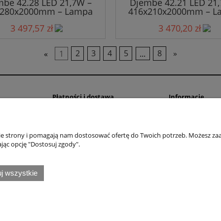
be 42.28 LED 21,7W –
Djembe 42.21 LED 21
x280x2000mm – Lampa
416x210x2000mm – L
Wisząca
Wisząca
3 497,57 zł
3 470,20 zł
«
1
2
3
4
5
...
8
»
Płatności i dostawa
Informacje
Dostawa i transport
Regulamin sklepu
Formy płatności
Polityka prywatno
nie strony i pomagają nam dostosować ofertę do Twoich potrzeb. Możesz zaa
Oświadczenie o D
jąc opcję "Dostosuj zgody".
Zwroty i reklamac
Ustawienia plików
j wszystkie
Dołącz do nas!