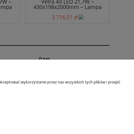
,7W –
Vetra 43 LED 21,7W –
ampa
430x198x2000mm – Lampa
Wisząca
3 716,51 zł
O nas
Kontakt
ści
O firmie
kceptować wykorzystanie przez nas wszystkich tych plików i przejść
ostępności
je
 cookies