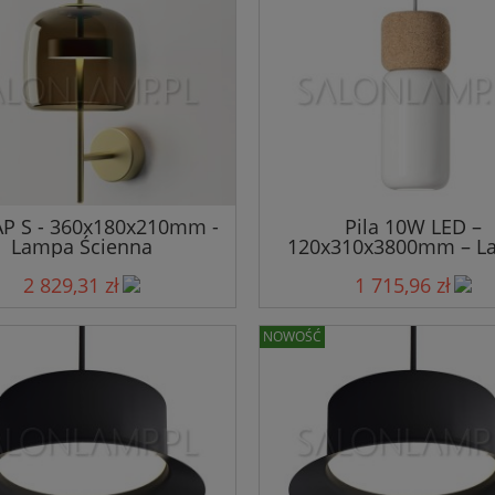
AP S - 360x180x210mm -
Pila 10W LED –
Lampa Ścienna
120x310x3800mm – L
Wisząca
2 829,31 zł
1 715,96 zł
NOWOŚĆ