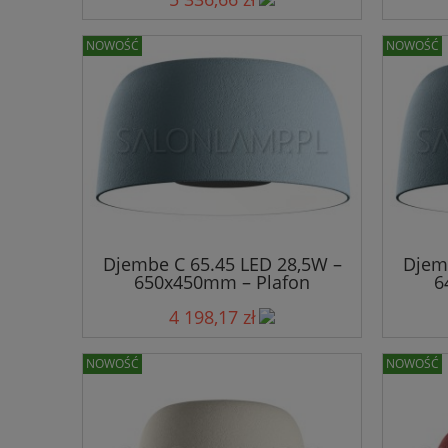
NOWOŚĆ
NOWOŚĆ
Djembe C 65.45 LED 28,5W –
Djem
650x450mm – Plafon
6
4 198,17 zł
NOWOŚĆ
NOWOŚĆ