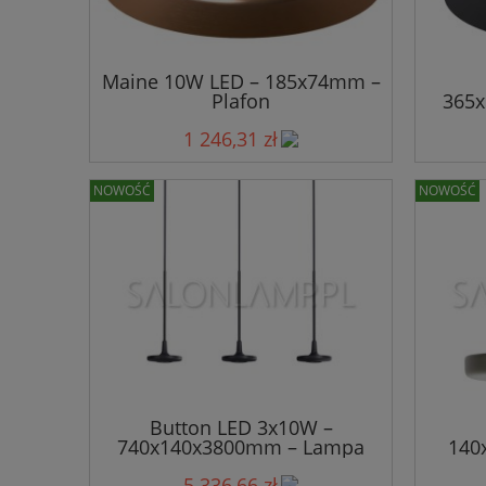
Maine 10W LED – 185x74mm –
Plafon
365
1 246,31 zł
NOWOŚĆ
NOWOŚĆ
Button LED 3x10W –
740x140x3800mm – Lampa
140
Wisząca
5 336,66 zł