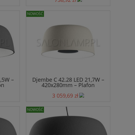
NOWOŚĆ
,5W –
Djembe C 42.28 LED 21,7W –
on
420x280mm – Plafon
3 059,69 zł
NOWOŚĆ