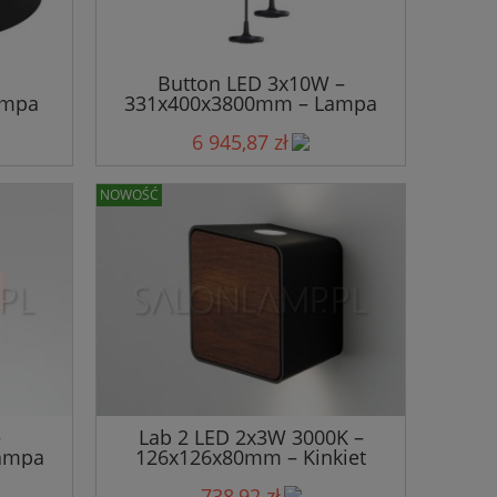
Button LED 3x10W –
ampa
331x400x3800mm – Lampa
Wisząca
6 945,87 zł
NOWOŚĆ
–
Lab 2 LED 2x3W 3000K –
ampa
126x126x80mm – Kinkiet
Zewnętrzny
738,92 zł