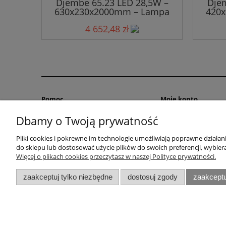
Djembe 65.23 LED 28,5W –
Djem
630x230x2000mm – Lampa
420
Wisząca
4 652,48 zł
Pomoc
Moje konto
Dbamy o Twoją prywatność
Jak filtrować produkty
Twoje zamówienia
Jak złożyć zamówienie
Ustawienia konta
Pliki cookies i pokrewne im technologie umożliwiają poprawne działa
Porady
Przechowalnia
do sklepu lub dostosować użycie plików do swoich preferencji, wybiera
Więcej o plikach cookies przeczytasz w naszej Polityce prywatności.
zaakceptuj tylko niezbędne
dostosuj zgody
zaakceptu