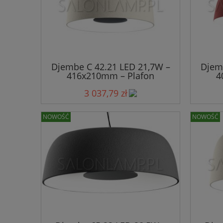
Djembe C 42.21 LED 21,7W –
Djem
416x210mm – Plafon
4
3 037,79 zł
NOWOŚĆ
NOWOŚĆ