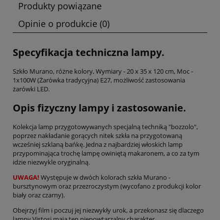
Produkty powiązane
Opinie o produkcie (0)
Specyfikacja techniczna lampy.
Szkło Murano, różne kolory, Wymiary - 20 x 35 x 120 cm, Moc -
1x100W (Żarówka tradycyjna) E27, możliwość zastosowania
żarówki LED.
Opis fizyczny lampy i zastosowanie.
Kolekcja lamp przygotowywanych specjalną techniką "bozzolo",
poprzez nakładanie gorących nitek szkła na przygotowaną
wcześniej szklaną bańkę. Jedna z najbardziej włoskich lamp
przypominająca trochę lampę owiniętą makaronem, a co za tym
idzie niezwykle oryginalną.
UWAGA!
Występuje w dwóch kolorach szkła Murano -
bursztynowym oraz przezroczystym (wycofano z produkcji kolor
biały oraz czarny).
Obejrzyj film i poczuj jej niezwykły urok, a przekonasz się dlaczego
lampy Vistosi mają ten niepowtarzalny charakter.