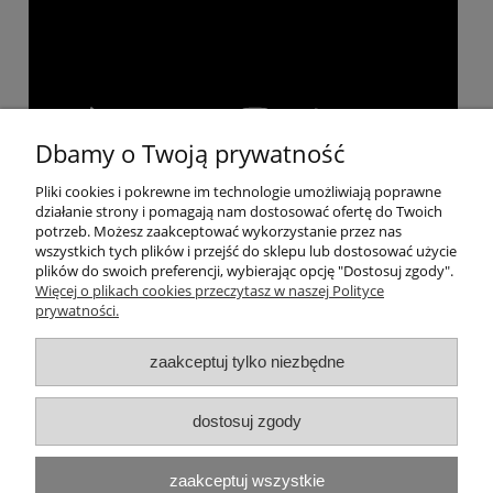
Dbamy o Twoją prywatność
Pliki cookies i pokrewne im technologie umożliwiają poprawne
Pomoc
działanie strony i pomagają nam dostosować ofertę do Twoich
potrzeb. Możesz zaakceptować wykorzystanie przez nas
wszystkich tych plików i przejść do sklepu lub dostosować użycie
Moje konto
plików do swoich preferencji, wybierając opcję "Dostosuj zgody".
Więcej o plikach cookies przeczytasz w naszej Polityce
prywatności.
Płatności i dostawa
zaakceptuj tylko niezbędne
Informacje
dostosuj zgody
O nas
Dołącz do nas!
zaakceptuj wszystkie