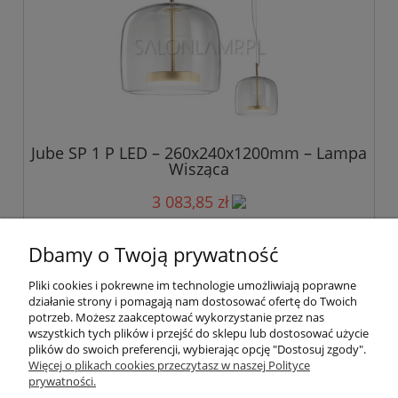
Jube SP 1 P LED – 260x240x1200mm – Lampa
Wisząca
3 083,85 zł
«
1
2
3
4
5
»
Dbamy o Twoją prywatność
Pliki cookies i pokrewne im technologie umożliwiają poprawne
Pomoc
działanie strony i pomagają nam dostosować ofertę do Twoich
potrzeb. Możesz zaakceptować wykorzystanie przez nas
wszystkich tych plików i przejść do sklepu lub dostosować użycie
Moje konto
plików do swoich preferencji, wybierając opcję "Dostosuj zgody".
Więcej o plikach cookies przeczytasz w naszej Polityce
prywatności.
Płatności i dostawa