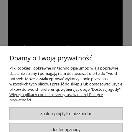
Dbamy o Twoją prywatność
Pliki cookies i pokrewne im technologie umożliwiają poprawne
Pomoc
działanie strony i pomagają nam dostosować ofertę do Twoich
potrzeb. Możesz zaakceptować wykorzystanie przez nas
wszystkich tych plików i przejść do sklepu lub dostosować użycie
Moje konto
plików do swoich preferencji, wybierając opcję "Dostosuj zgody".
Więcej o plikach cookies przeczytasz w naszej Polityce
prywatności.
Płatności i dostawa
zaakceptuj tylko niezbędne
Informacje
dostosuj zgody
O nas