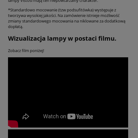
lampy Vistosi mają ten niepowtarzalny charakter.
*Standardowo mocowanie (tzw podsufitówka) występuje z
tworzywa wysokiej jakości. Na zamówienie istnieje możliwość
zmiany standardowego mocowania na niklowane za dodatkową
dopłatą.
Wizualizacja lampy w postaci filmu.
Zobacz film poniżej!