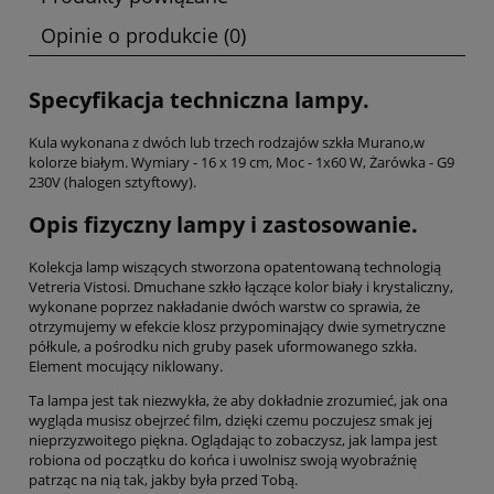
Opinie o produkcie (0)
Specyfikacja techniczna lampy.
Kula wykonana z dwóch lub trzech rodzajów szkła Murano,w
kolorze białym. Wymiary - 16 x 19 cm, Moc - 1x60 W, Żarówka - G9
230V (halogen sztyftowy).
Opis fizyczny lampy i zastosowanie.
Kolekcja lamp wiszących stworzona opatentowaną technologią
Vetreria Vistosi. Dmuchane szkło łączące kolor biały i krystaliczny,
wykonane poprzez nakładanie dwóch warstw co sprawia, że
otrzymujemy w efekcie klosz przypominający dwie symetryczne
półkule, a pośrodku nich gruby pasek uformowanego szkła.
Element mocujący niklowany.
Ta lampa jest tak niezwykła, że aby dokładnie zrozumieć, jak ona
wygląda musisz obejrzeć film, dzięki czemu poczujesz smak jej
nieprzyzwoitego piękna. Oglądając to zobaczysz, jak lampa jest
robiona od początku do końca i uwolnisz swoją wyobraźnię
patrząc na nią tak, jakby była przed Tobą.