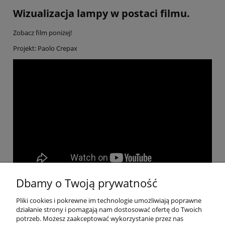
Wizualizacja lampy w postaci filmu.
Zobacz film poniżej!
Projekt: Paolo Crepax
Dbamy o Twoją prywatność
Pliki cookies i pokrewne im technologie umożliwiają poprawne
Pomoc
działanie strony i pomagają nam dostosować ofertę do Twoich
potrzeb. Możesz zaakceptować wykorzystanie przez nas